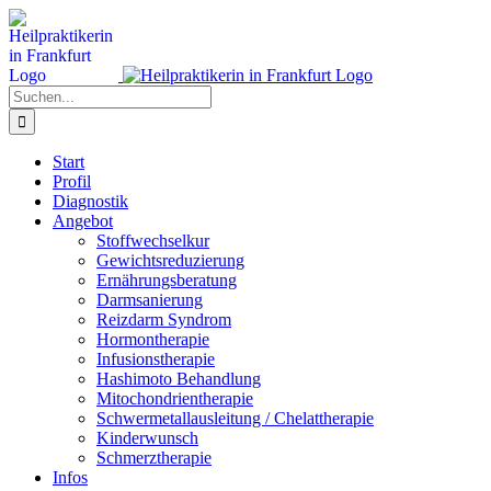
Zum
Inhalt
springen
Suche
nach:
Start
Profil
Diagnostik
Angebot
Stoffwechselkur
Gewichtsreduzierung
Ernährungsberatung
Darmsanierung
Reizdarm Syndrom
Hormontherapie
Infusionstherapie
Hashimoto Behandlung
Mitochondrientherapie
Schwermetallausleitung / Chelattherapie
Kinderwunsch
Schmerztherapie
Infos