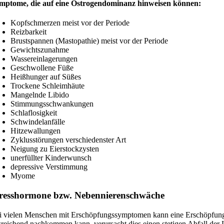
mptome, die auf eine Östrogendominanz hinweisen können:
Kopfschmerzen meist vor der Periode
Reizbarkeit
Brustspannen (Mastopathie) meist vor der Periode
Gewichtszunahme
Wassereinlagerungen
Geschwollene Füße
Heißhunger auf Süßes
Trockene Schleimhäute
Mangelnde Libido
Stimmungsschwankungen
Schlaflosigkeit
Schwindelanfälle
Hitzewallungen
Zyklusstörungen verschiedenster Art
Neigung zu Eierstockzysten
unerfüllter Kinderwunsch
depressive Verstimmung
Myome
resshormone bzw. Nebennierenschwäche
i vielen Menschen mit Erschöpfungssymptomen kann eine Erschöpfung d
sreichend nachkommen kann, verursacht dies einen stetigen Abfall der 