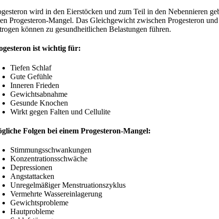
ogesteron wird in den Eierstöcken und zum Teil in den Nebennieren gebi
nen Progesteron-Mangel. Das Gleichgewicht zwischen Progesteron und 
trogen können zu gesundheitlichen Belastungen führen.
ogesteron ist wichtig für:
Tiefen Schlaf
Gute Gefühle
Inneren Frieden
Gewichtsabnahme
Gesunde Knochen
Wirkt gegen Falten und Cellulite
gliche Folgen bei einem Progesteron-Mangel:
Stimmungsschwankungen
Konzentrationsschwäche
Depressionen
Angstattacken
Unregelmäßiger Menstruationszyklus
Vermehrte Wassereinlagerung
Gewichtsprobleme
Hautprobleme