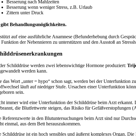
Besserung nach Mahlzeiten
Besserung wenn weniger Stress, z.B. Urlaub
Zittern unter Druck
 gibt Behandlungsmöglichkeiten.
stützt auf eine ausführliche Anamnese (Befunderhebung durch Gesprä
e Funktion der Nebennieren zu unterstützen und den Ausstoß an Stress
hilddrüsen­erkrankungen
 der Schilddrüse werden zwei lebenswichtige Hormone produziert:
Tri
gewandelt werden kann.
e das Wort „unter = hypo“ schon sagt, werden bei der Unterfunktion 
offwechsel läuft auf niedriger Stufe. Ursachen einer Unterfunktion 
geboren sein.
cht immer wird eine Unterfunktion der Schilddrüse beim Arzt erkannt. 
rbrannt, die Blutfettwerte steigen, das Risiko für Gefäßverstopfungen (A
e Referenzwerte in den Blutuntersuchungen beim Arzt sind nur Durchsc
cht einmal, aus dem Bett herauszukommen.
e Schilddrüse ist ein hoch sensibles und äußerst komplexes Organ. Di