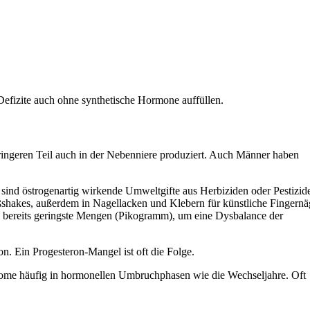
Defizite auch ohne synthetische Hormone auffüllen.
eringeren Teil auch in der Nebenniere produziert. Auch Männer haben
ind östrogenartig wirkende Umweltgifte aus Herbiziden oder Pestizid
ßshakes, außerdem in Nagellacken und Klebern für künstliche Fingernä
n bereits geringste Mengen (Pikogramm), um eine Dysbalance der
. Ein Progesteron-Mangel ist oft die Folge.
ptome häufig in hormonellen Umbruchphasen wie die Wechseljahre. Oft