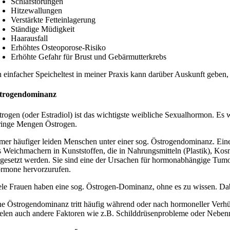
Schlafstörungen
Hitzewallungen
Verstärkte Fetteinlagerung
Ständige Müdigkeit
Haarausfall
Erhöhtes Osteoporose-Risiko
Erhöhte Gefahr für Brust und Gebärmutterkrebs
n einfacher Speicheltest in meiner Praxis kann darüber Auskunft geben
trogendominanz
trogen (oder Estradiol) ist das wichtigste weibliche Sexualhormon. Es
ringe Mengen Östrogen.
mer häufiger leiden Menschen unter einer sog. Östrogendominanz. Eine
s Weichmachern in Kunststoffen, die in Nahrungsmitteln (Plastik), Ko
ngesetzt werden. Sie sind eine der Ursachen für hormonabhängige Tum
rmone hervorzurufen.
ele Frauen haben eine sog. Östrogen-Dominanz, ohne es zu wissen. Dab
ne Östrogendominanz tritt häufig während oder nach hormoneller Verhü
ielen auch andere Faktoren wie z.B. Schilddrüsenprobleme oder Neben