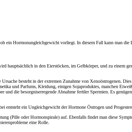
, ob ein Hormonungleichgewicht vorliegt. In diesem Fall kann man die 
 wird hauptsächlich in den Eierstöcken, im Gelbkörper, und zu einem g
 Ursache besteht in der extremen Zunahme von Xenoöstrogenen. Dies s
smetika und Parfums, Kleidung, einigen Sojaproduktes, manchen Eiwei
ore und die besorgniserregende Abnahme fertiler Spermien. Es genüge
ei entsteht ein Ungleichgewicht der Hormone Östrogen und Progesteron
tung (Pille oder Hormonspirale) auf. Ebenfalls findet man diese Sym
nierenprobleme eine Rolle.