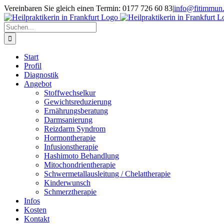
Zum
Vereinbaren Sie gleich einen Termin: 0177 726 60 83
|
info@fitimmun
Inhalt
springen
Suche
nach:
Start
Profil
Diagnostik
Angebot
Stoffwechselkur
Gewichtsreduzierung
Ernährungsberatung
Darmsanierung
Reizdarm Syndrom
Hormontherapie
Infusionstherapie
Hashimoto Behandlung
Mitochondrientherapie
Schwermetallausleitung / Chelattherapie
Kinderwunsch
Schmerztherapie
Infos
Kosten
Kontakt