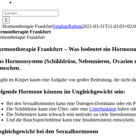
Suche
nach:
Hormontherapie Frankfurt
SmahanRahimi
2021-03-31T11:43:03+02:0
rmontherapie Frankfurt
rmontherapie Frankfurt
rmontherapie Frankfurt – Was bedeutet ein Hormonu
s Hormonsystem (Schilddrüse, Nebennieren, Ovarien u
enschen.
 gibt im Körper kaum eine Aufgabe von großer Bedeutung, die nicht di
lgende Hormone können im Ungleichgewicht sein:
Bei den Sexualhormonen kann eine Östrogen-Dominanz oder ein Pr
Die Schilddrüse kann eine Über- oder eine
Unterfunktion
haben ode
Die Nebenniere kann schwach sein und/oder zu viele Stresshormon
Und die Bauchspeicheldrüse kann eine Insulinresistenz entwickeln.
gleichgewicht bei den Sexualhormonen