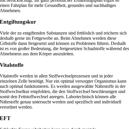
mit berücksichtigt. Ihr ganz persönlicher Ernährungsplan ergibt so
einen Fahrplan für mehr Gesundheit, gesundes und nachhaltiges
Abnehmen.
Entgiftungskur
Viele der zu entgiftenden Substanzen sind fettlöslich und reichern sich
deshalb gerne im Fettgewebe an. Beim Abnehmen werden diese
Giftstoffe dann freigesetzt und können zu Problemen führen. Deshalb
ist es von großer Bedeutung, die freigesetzten Schadstoffe während de
Abnehmens aus dem Körper auszuleiten.
Vitalstoffe
Vitalstoffe werden in allen Stoffwechselprozessen und in jeder
einzelnen Zelle benötigt. Nur ein optimal versorgter Organismus kann
auch optimal funktionieren. Es werden ausgewählte Nährstoffe in der
Stoffwechselkur empfohlen, die den Stoffwechsel beschleunigen und
somit den Fettstoffwechsel anregen. Labortechnisch können alle
Nährstoffe genau untersucht werden und spezifisch und individuell
verordnet werden.
EFT