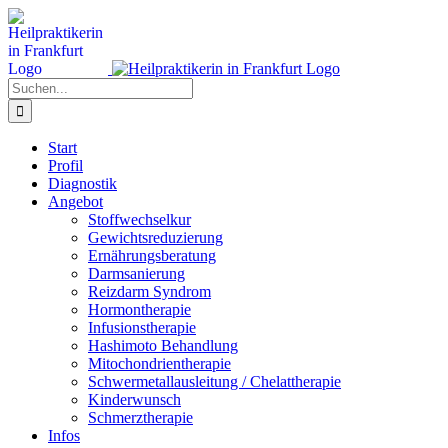
Zum
Inhalt
springen
Suche
nach:
Start
Profil
Diagnostik
Angebot
Stoffwechselkur
Gewichtsreduzierung
Ernährungsberatung
Darmsanierung
Reizdarm Syndrom
Hormontherapie
Infusionstherapie
Hashimoto Behandlung
Mitochondrientherapie
Schwermetallausleitung / Chelattherapie
Kinderwunsch
Schmerztherapie
Infos