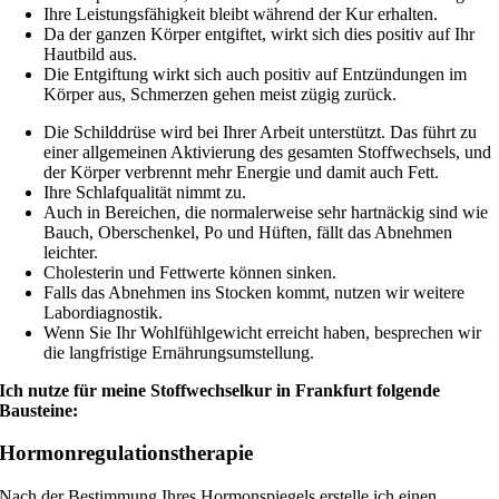
Ihre Leistungsfähigkeit bleibt während der Kur erhalten.
Da der ganzen Körper entgiftet, wirkt sich dies positiv auf Ihr
Hautbild aus.
Die Entgiftung wirkt sich auch positiv auf Entzündungen im
Körper aus, Schmerzen gehen meist zügig zurück.
Die Schilddrüse wird bei Ihrer Arbeit unterstützt. Das führt zu
einer allgemeinen Aktivierung des gesamten Stoffwechsels, und
der Körper verbrennt mehr Energie und damit auch Fett.
Ihre Schlafqualität nimmt zu.
Auch in Bereichen, die normalerweise sehr hartnäckig sind wie
Bauch, Oberschenkel, Po und Hüften, fällt das Abnehmen
leichter.
Cholesterin und Fettwerte können sinken.
Falls das Abnehmen ins Stocken kommt, nutzen wir weitere
Labordiagnostik.
Wenn Sie Ihr Wohlfühlgewicht erreicht haben, besprechen wir
die langfristige Ernährungsumstellung.
Ich nutze für meine Stoffwechselkur in Frankfurt folgende
Bausteine:
Hormon­regula­tions­therapie
Nach der Bestimmung Ihres Hormonspiegels erstelle ich einen